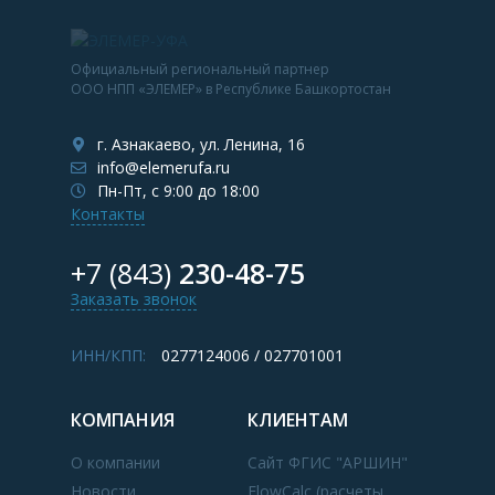
Официальный региональный партнер
ООО НПП «ЭЛЕМЕР» в Республике Башкортостан
г. Азнакаево, ул. Ленина, 16
info@elemerufa.ru
Пн-Пт, с 9:00 до 18:00
Контакты
+7 (843)
230-48-75
Заказать звонок
ИНН/КПП:
0277124006 / 027701001
КОМПАНИЯ
КЛИЕНТАМ
О компании
Сайт ФГИС "АРШИН"
Новости
FlowCalc (расчеты