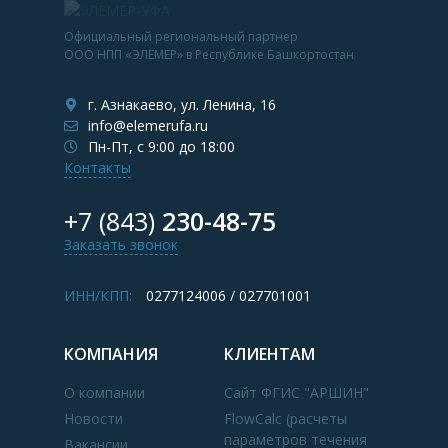
Официальный региональный партнер
ООО НПП «ЭЛЕМЕР» в Республике Башкортостан
г. Азнакаево, ул. Ленина, 16
info@elemerufa.ru
Пн-Пт, с 9:00 до 18:00
Контакты
+7 (843)
230-48-75
Заказать звонок
ИНН/КПП:
0277124006 / 027701001
КОМПАНИЯ
КЛИЕНТАМ
О компании
Сайт ФГИС "АРШИН"
Новости
FlowCalc (расчеты
параметров течения
Вакансии