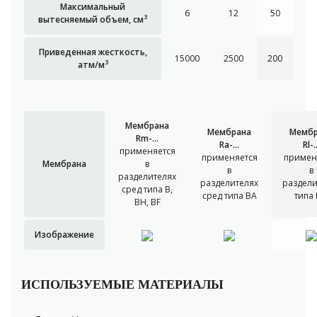
Максимальный
6
12
50
3
вытесняемый объем, см
Приведенная жесткость,
15000
2500
200
3
атм/м
Мембрана
Мембрана
Мембр
Rm-...
Ra-...
Rl-..
применяется
применяется
примен
Мембрана
в
в
в
разделителях
разделителях
раздели
сред типа B,
сред типа ВА
типа 
BH, BF
Изображение
ИСПОЛЬЗУЕМЫЕ МАТЕРИАЛЫ