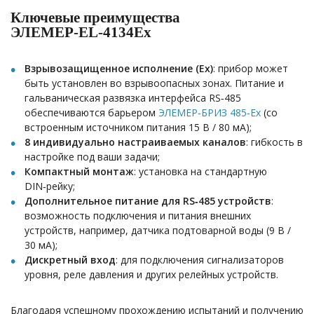
Ключевые преимущества
ЭЛЕМЕР‑EL‑4134Ех
Взрывозащищенное исполнение (Ex)
: прибор может
быть установлен во взрывоопасных зонах. Питание и
гальваническая развязка интерфейса RS‑485
обеспечиваются барьером
ЭЛЕМЕР‑БРИЗ 485‑Ех
(со
встроенным источником питания 15 В / 80 мА);
8 индивидуально настраиваемых каналов
: гибкость в
настройке под ваши задачи;
Компактный монтаж
: установка на стандартную
DIN‑рейку;
Дополнительное питание для RS‑485 устройств
:
возможность подключения и питания внешних
устройств, например, датчика подтоварной воды (9 В /
30 мА);
Дискретный вход
: для подключения сигнализаторов
уровня, реле давления и других релейных устройств.
Благодаря успешному прохождению испытаний и получению