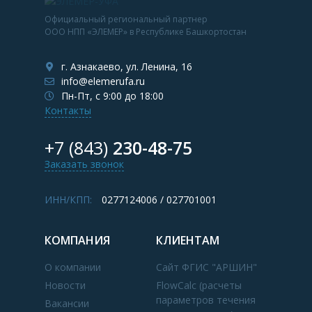
Официальный региональный партнер
ООО НПП «ЭЛЕМЕР» в Республике Башкортостан
г. Азнакаево, ул. Ленина, 16
info@elemerufa.ru
Пн-Пт, с 9:00 до 18:00
Контакты
+7 (843)
230-48-75
Заказать звонок
ИНН/КПП:
0277124006 / 027701001
КОМПАНИЯ
КЛИЕНТАМ
О компании
Сайт ФГИС "АРШИН"
Новости
FlowCalc (расчеты
параметров течения
Вакансии