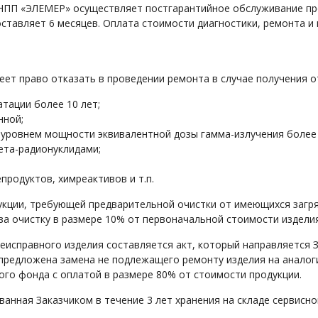
ПП «ЭЛЕМЕР» осуществляет постгарантийное обслуживание прод
ставляет 6 месяцев. Оплата стоимости диагностики, ремонта и
т право отказать в проведении ремонта в случае получения от
атации более 10 лет;
нной;
 уровнем мощности эквивалентной дозы гамма-излучения более 0
ета-радионуклидами;
;
продуктов, химреактивов и т.п.
укции, требующей предварительной очистки от имеющихся загря
за очистку в размере 10% от первоначальной стоимости изделия
еисправного изделия составляется акт, который направляется З
предложена замена не подлежащего ремонту изделия на аналог
ого фонда с оплатой в размере 80% от стоимости продукции.
анная Заказчиком в течение 3 лет хранения на складе сервисно