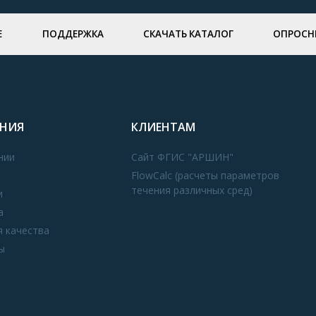
Е
ПОДДЕРЖКА
СКАЧАТЬ КАТАЛОГ
ОПРОСН
НИЯ
КЛИЕНТАМ
нии
Сайт ФГИС "АРШИН"
FlowCalc (расчеты параметров
течения различных сред)
и
а
я качества
ы