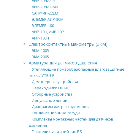
АИР-20/М2-Н
АИР-20/М2-MB
САПФИР-22ЕМ
ЭЛЕМЕР АИР-30М
ЭЛЕМЕР-100
АИР-10U, АИР-10Р
АИР-10LH
Электроконтактные манометры (ЭКМ)
ЭКМ-1005
ЭКМ-2005
Арматура для датчиков давления
Утепляющие пожаробезопасные влагозащитные
чехлы УПВЧ-Р
Демпферные устройства
Переходники ПШ-В
Отборные устройства
Импульсные линии
Диафрагмы для расходомеров
Конденсационные сосуды
Комплекты монтажных частей для датчиков
давления
Гасители пульсаций тип PS