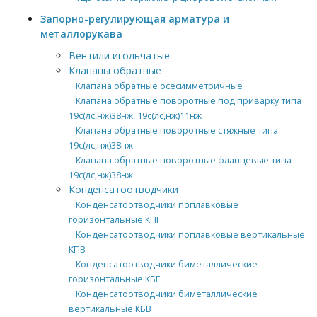
Запорно-регулирующая арматура и
металлорукава
Вентили игольчатые
Клапаны обратные
Клапана обратные осесимметричные
Клапана обратные поворотные под приварку типа
19с(лс,нж)38нж, 19с(лс,нж)11нж
Клапана обратные поворотные стяжные типа
19с(лс,нж)38нж
Клапана обратные поворотные фланцевые типа
19с(лс,нж)38нж
Конденсатоотводчики
Конденсатоотводчики поплавковые
горизонтальные КПГ
Конденсатоотводчики поплавковые вертикальные
КПВ
Конденсатоотводчики биметаллические
горизонтальные КБГ
Конденсатоотводчики биметаллические
вертикальные КБВ