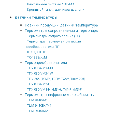
Вентильные системы СВН-МЭ
Кронштейны для датчиков давления
Датчики температуры
Новинки продукции: датчики температуры
Термометры сопротивления и термопары
Термометры сопротивления (ТС)
Термопары, термоэлектрические
преобразователи (ТП)
КТСП, КТПТР
ТС-1388/ххМ
Термопреобразователи
ТПУ 0304/М3-MB
ТПУ 0304/M3-1W
ТПУ-205 (ТСМУ, ТСПУ, ТХАУ, ТххУ-205)
ТПУ 0304/М2-H
ТПУ 0304/М1-Н, /М3-Н, /М1-Р, /М3-Р
Термометры цифровые малогабаритные
ТЦМ 9410/М1
ТЦМ 9410Ex/М1
ТЦМ 9410/М2