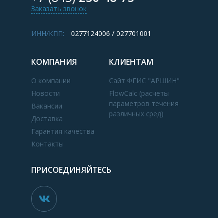
Заказать звонок
ИНН/КПП:
0277124006 / 027701001
КОМПАНИЯ
КЛИЕНТАМ
О компании
Сайт ФГИС "АРШИН"
Новости
FlowCalc (расчеты
параметров течения
Вакансии
различных сред)
Доставка
Гарантия качества
Контакты
ПРИСОЕДИНЯЙТЕСЬ