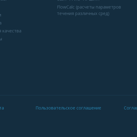
FlowCalc (расчеты параметров
течения различных сред)
и
а
я качества
ы
та
Пользовательское соглашение
Согла