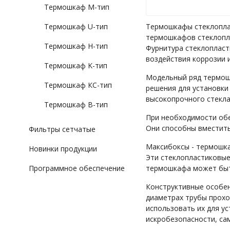
Термошкаф М-тип
Термошкаф U-тип
Термошкафы стеклоплас
термошкафов стеклопла
Термошкаф H-тип
Фурнитура стеклопласт
воздействия коррозии и
Термошкаф K-тип
Модельный ряд термош
Термошкаф КС-тип
решения для установки
высокопрочного стекла
Термошкаф B-тип
При необходимости об
Они способны вместить
Фильтры сетчатые
Максибоксы - термошк
Новинки продукции
Эти стеклопластиковые
Программное обеспечение
термошкафа может быть
Конструктивные особен
диаметрах трубы прох
использовать их для у
искробезопасности, са