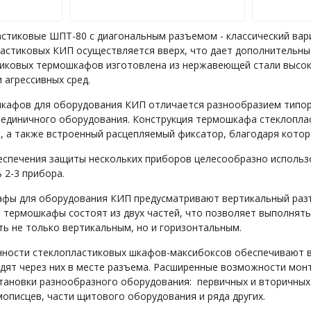
тиковые ШПТ-80 с диагональным разъемом - классический вар
стиковых КИП осуществляется вверх, что дает дополнительные 
иковых термошкафов изготовлена из нержавеющей стали высоко
 агрессивных сред.
кафов для оборудования КИП отличается разнообразием типор
 единичного оборудования. Конструкция термошкафа стеклопла
, а также встроенный расцепляемый фиксатор, благодаря котор
еспечения защиты нескольких приборов целесообразно исполь
 2-3 прибора.
афы для оборудования КИП предусматривают вертикальный ра
 термошкафы состоят из двух частей, что позволяет выполнять
 не только вертикальным, но и горизонтальным.
ности стеклопластиковых шкафов-максибоксов обеспечивают в
одят через них в месте разъема. Расширенные возможности мо
становки разнообразного оборудования: первичных и вторичных
мописцев, части щитового оборудования и ряда других.