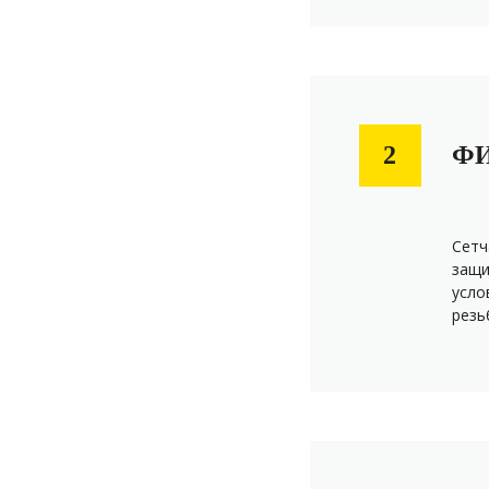
ФИ
2
Сетч
защи
усло
резь