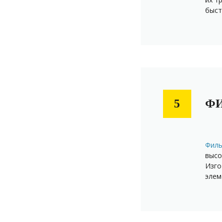
быст
ФИ
5
Фил
высо
Изго
элем