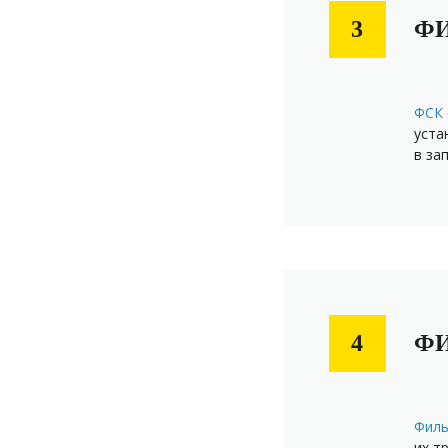
ФИ
3
ФСК
уста
в за
ФИ
4
Филь
их т