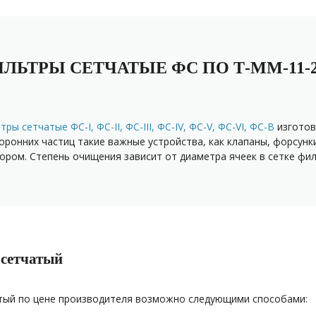
ЛЬТРЫ СЕТЧАТЫЕ ФС ПО Т-ММ-11-2
ры сетчатые ФС-I, ФС-II, ФС-III, ФС-IV, ФС-V, ФС-VI, ФС-В
изготов
оронних частиц такие важные устройства, как клапаны, форсунк
ором. Степень очищения зависит от диаметра ячеек в сетке фил
 сетчатый
тый по цене производителя возможно следующими способами: