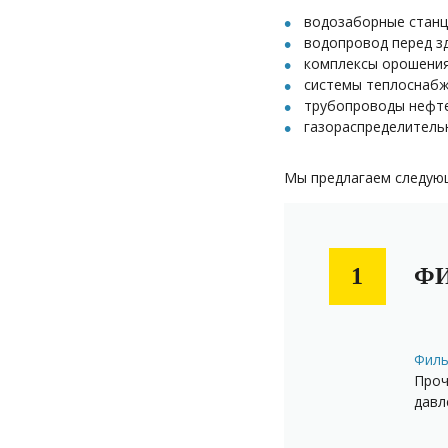
водозаборные станц
водопровод перед з
комплексы орошения
системы теплоснабж
трубопроводы нефте
газораспределитель
Мы предлагаем следую
ФИ
1
Филь
Проч
давл