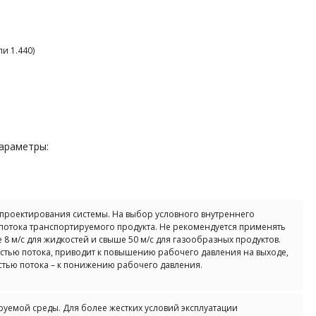
ли 1.440)
араметры:
 проектирования системы. На выбор условного внутреннего
 потока транспортируемого продукта. Не рекомендуется применять
8 м/с для жидкостей и свыше 50 м/с для газообразных продуктов.
тью потока, приводит к повышению рабочего давления на выходе,
тью потока – к понижению рабочего давления.
уемой среды. Для более жестких условий эксплуатации