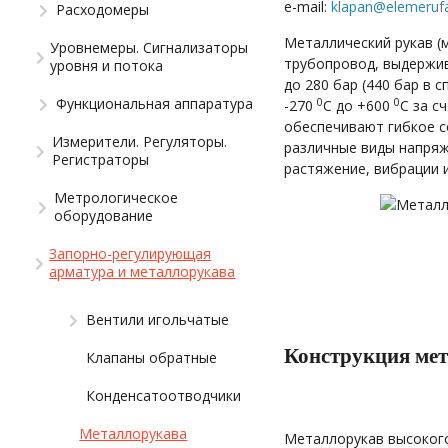
e-mail:
klapan@elemerufa
Расходомеры
Металлический рукав (м
Уровнемеры. Сигнализаторы
трубопровод, выдержив
уровня и потока
до 280 бар (440 бар в 
Функциональная аппаратура
0
0
-270
С до +600
С за с
обеспечивают гибкое с
Измерители. Регуляторы.
различные виды напряж
Регистраторы
растяжение, вибрации и
Метрологическое
оборудование
Запорно-регулирующая
арматура и металлорукава
Вентили игольчатые
Конструкция мет
Клапаны обратные
Конденсатоотводчики
Металлорукава
Металлорукав высокого