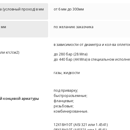
 (условный проход) в мм
от 6 мм до 300мм
в мм
по желанию заказчика
в зависимости от диаметра и кол-ва оплеток
ли кгс/см2)
до 280 бар (28 Мпа)
до 440 бар (44 Мпа) в специальном исполн
газы, жидкости
под приварку;
быстроразъемные;
ой
концевой арматуры
фланцевые;
резьбовые;
комбинированные.
12Х18Н10Т (AISI 321 или 1.4541)
08Х18Н10Т (AISI321 или 1.4541)