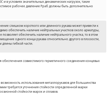
С и в условиях значительных динамических нагрузок, такие
устимое рабочее давление Pраб должны быть дополнительно
енение слишком короткого или длинного рукава может привести к
димо обеспечить наличие нейтральных участков около арматуры,
 позволяет обеспечить наличие нейтрального участка, то в этом
емещение одного конца рукава относительно другого в плоскости,
м длины гибкой части.
я обеспечения совместимого герметичного соединения концевых
т возможность использования металлорукавов для большинства
химии требуется уточнения стойкости определенной марки
розионной стойкости марок и сплавов.