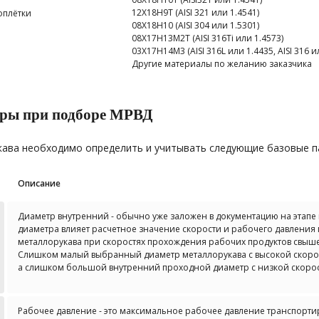
12Х18Н9Т (AISI 321 или 1.4541)
оплётки
08Х18Н10 (AISI 304 или 1.5301)
08Х17Н13М2Т (AISI 316Ti или 1.4573)
03Х17Н14М3 (AISI 316L или 1.4435, AISI 316 и
Другие материалы по желанию заказчика
тры при подборе МРВД
кава необходимо определить и учитывать следующие базовые п
Описание
Диаметр внутренний - обычно уже заложен в документацию на этапе
диаметра влияет расчетное значение скорости и рабочего давления
металлорукава при скоростях прохождения рабочих продуктов свыше 
Слишком малый выбранный диаметр металлорукава с высокой скорос
а слишком большой внутренний проходной диаметр с низкой скорос
Рабочее давление - это максимальное рабочее давление транспортир