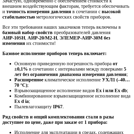
Зачастую, одновременно с обеспечением стойкости к
внешним воздействующим факторам, требуется обеспечивать
и
точность измерения давления
в сочетании с
высокой
стабильностью
метрологических свойств приборов.
Все эти требования наших заказчиков теперь включены в
базовый набор свойств
преобразователей давления
АИР-10SH
,
АИР-20/М2-Н
,
ЭЛЕМЕР-АИР-30М без
изменения
их стоимости!
Базовое исполнение приборов теперь включает:
Основную приведенную погрешность прибора
от
±0,1%
в сочетании с интервалами между поверками
5
лет без ограничения диапазона измерения давления
;
Расширенное
климатическое исполнение
УХЛ1 (–40…
70 °С)
;
Взрывозащищенное исполнение видов
Ех i или Ех db
;
Комбинированное взрывозащищенное исполнение вида
Ex d ia
;
Пылевлагозащиту
IP67
.
Ряд свойств и опций комплектования стали в разы
доступнее по цене, даже при заказе от 1 прибора:
Исполнение для эксплуатации в средах, содержащих