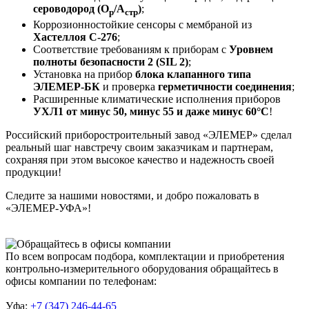
сероводород (О
/А
)
;
р
стр
Коррозионностойкие сенсоры с мембраной из
Хастеллоя С-276
;
Соответствие требованиям к приборам с
Уровнем
полноты безопасности 2 (SIL 2)
;
Установка на прибор
блока клапанного типа
ЭЛЕМЕР-БК
и проверка
герметичности соединения
;
Расширенные климатические исполнения приборов
УХЛ1 от минус 50, минус 55 и даже минус 60°С
!
Российский приборостроительный завод «ЭЛЕМЕР» сделал
реальный шаг навстречу своим заказчикам и партнерам,
сохраняя при этом высокое качество и надежность своей
продукции!
Следите за нашими новостями, и добро пожаловать в
«ЭЛЕМЕР-УФА»!
По всем вопросам подбора, комплектации и приобретения
контрольно-измерительного оборудования обращайтесь в
офисы компании по телефонам:
Уфа:
+7 (347) 246-44-65