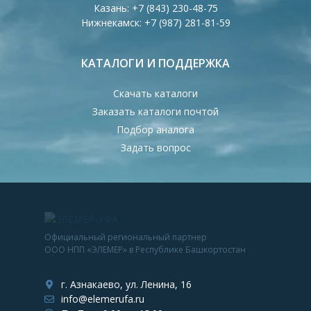
Казань:
+7 (843) 230-48-75
Нижнекамск:
+7 (987) 281-81-59
КАТАЛОГИ И ПОДДЕРЖКА
Скачать каталоги
Заказать каталоги почтой
Подбор аналога
Задать вопрос
Официальный региональный партнер
ООО НПП «ЭЛЕМЕР» в Республике Башкортостан
г. Азнакаево, ул. Ленина, 16
info@elemerufa.ru