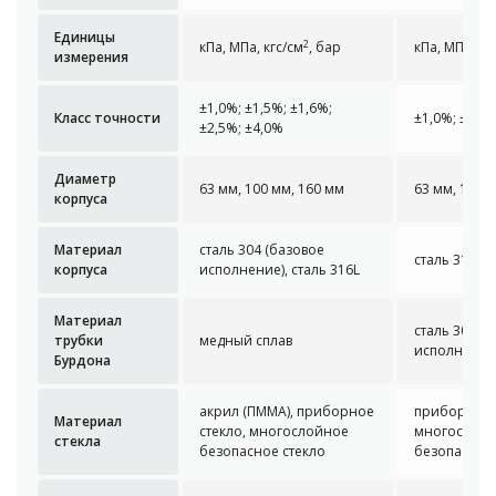
Единицы
2
кПа, МПа, кгс/см
, бар
кПа, МПа, кг
измерения
±1,0%; ±1,5%; ±1,6%;
Класс точности
±1,0%; ±1,6%
±2,5%; ±4,0%
Диаметр
63 мм, 100 мм, 160 мм
63 мм, 100 
корпуса
Материал
сталь 304 (базовое
сталь 316L
корпуса
исполнение), сталь 316L
Материал
сталь 304 (
трубки
медный сплав
исполнение)
Бурдона
акрил (ПММА), приборное
приборное 
Материал
стекло, многослойное
многослой
стекла
безопасное стекло
безопасное 