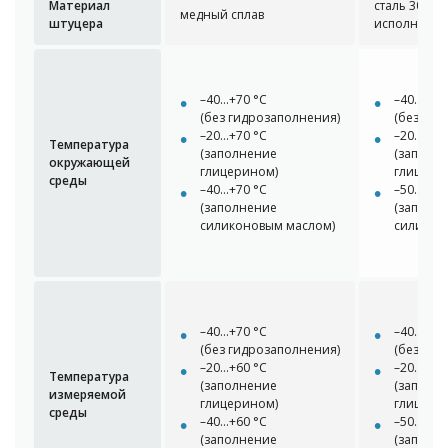
Материал
сталь 304 (
медный сплав
штуцера
исполнение)
–40…+70 °С
–40…+70 
(без гидрозаполнения)
(без гид
–20…+70 °C
–20…+60 
Температура
(заполнение
(заполн
окружающей
глицерином)
глицери
среды
–40…+70 °C
–50…+60 
(заполнение
(заполн
силиконовым маслом)
силикон
–40…+70 °С
–40…+70 
(без гидрозаполнения)
(без гид
–20…+60 °C
–20…+100
Температура
(заполнение
(заполн
измеряемой
глицерином)
глицери
среды
–40…+60 °C
–50…+100
(заполнение
(заполн