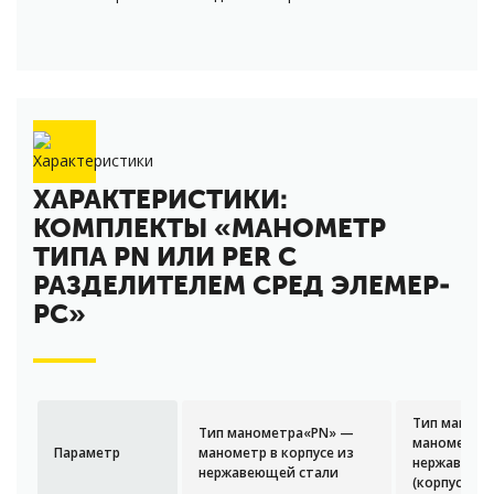
ХАРАКТЕРИСТИКИ:
КОМПЛЕКТЫ «МАНОМЕТР
ТИПА PN ИЛИ PER С
РАЗДЕЛИТЕЛЕМ СРЕД ЭЛЕМЕР-
РС»
Тип маноме
Тип манометра«PN» —
манометр и
Параметр
манометр в корпусе из
нержавеющ
нержавеющей стали
(корпус и ш