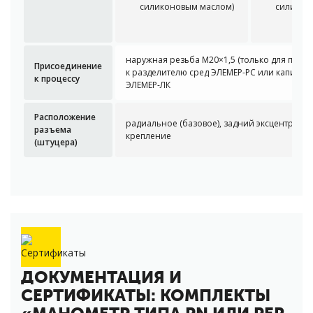
силиконовым маслом)
силикон
наружная резьба М20×1,5 (только для при
Присоединение
к разделителю сред
ЭЛЕМЕР-РС
или капилля
к процессу
ЭЛЕМЕР-ЛК
Расположение
радиальное (базовое), задний эксцентрик, 
разъема
крепление
(штуцера)
ДОКУМЕНТАЦИЯ И
СЕРТИФИКАТЫ: КОМПЛЕКТЫ