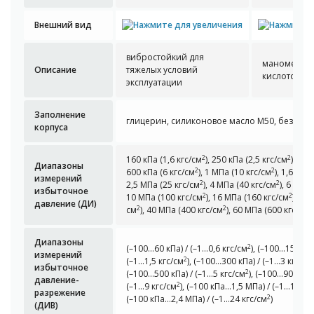
Внешний вид
вибростойкий для
манометр
Описание
тяжелых условий
кислотосто
эксплуатации
Заполнение
глицерин, силиконовое масло М50, без ги
корпуса
2
2
160 кПа (1,6 кгс/см
), 250 кПа (2,5 кгс/см
), 400
Диапазоны
2
2
600 кПа (6 кгс/см
), 1 МПа (10 кгс/см
), 1,6 МПа
измерений
2
2
2,5 МПа (25 кгс/см
), 4 МПа (40 кгс/см
), 6 МПа
избыточное
2
2
10 МПа (100 кгс/см
), 16 МПа (160 кгс/см
), 25
давление (ДИ)
2
2
2
см
), 40 МПа (400 кгс/см
), 60 МПа (600 кгс/см
Диапазоны
2
(–100…60 кПа) /
(–1…0,6 кгс/см
)
,
(–100…150 кПа
измерений
2
(–1…1,5 кгс/см
)
,
(–100…300 кПа) /
(–1…3 кгс/см
избыточное
2
(–100…500 кПа) /
(–1…5 кгс/см
)
,
(–100…900 кПа)
давление-
2
(–1…9 кгс/см
)
,
(–100 кПа…1,5 МПа) /
(–1…15 кг
разрежение
2
(–100 кПа…2,4 МПа) /
(–1…24 кгс/см
)
(ДИВ)