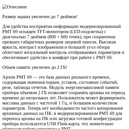
Размер экрана увеличен до 7 дюймов!
Для удобства восприятия информации модернизированный
РМТ 69 оснащен TFT-монитором (LED-подсветка) с
диагональю 7 дюймов (800 × 600 точек), при сохранении
прежних габаритных размеров лицевой панели. Высокая
яркость, контраст изображения и большой угол обзора
облегчают визуальный контроль отображаемых параметров и
обеспечивает удобство и комфорт при работе с РМТ 69.
Объем памяти увеличен до 2 ГБ!
Архив РМТ 69 — это база данных реального времени,
содержащая значения перьев, уставок, состояние событий,
реле, таблицы отчетов. Модуль энергонезависимой памяти
прибора объемом 2 ГБ позволяет сохранять архивы на период
времени до нескольких лет. Пользователь может формировать
массивы данных с частотой 1 Гц, и большим количеством
параметров. Теперь нет необходимости частого копирования
архивных данных на ПК: в модернизированном РМТ 69 для
переноса архива на ПК или загрузки готовой конфигурации
прибора используется USB Flash-карта, что значительно
облегчает работу оператора с РМТ.