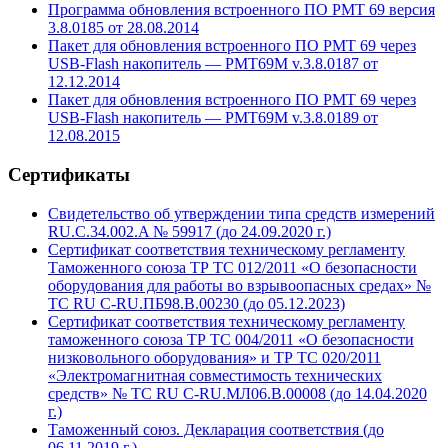
Программа обновления встроенного ПО РМТ 69 версия
3.8.0185 от 28.08.2014
Пакет для обновления встроенного ПО РМТ 69 через
USB-Flash накопитель — PMT69M v.3.8.0187 от
12.12.2014
Пакет для обновления встроенного ПО РМТ 69 через
USB-Flash накопитель — PMT69M v.3.8.0189 от
12.08.2015
Сертификаты
Свидетельство об утверждении типа средств измерений
RU.C.34.002.A № 59917 (до 24.09.2020 г.)
Сертификат соответствия техническому регламенту
Таможенного союза ТР ТС 012/2011 «О безопасности
оборудования для работы во взрывоопасных средах» №
ТС RU С-RU.ПБ98.В.00230 (до 05.12.2023)
Сертификат соответствия техническому регламенту
таможенного союза ТР ТС 004/2011 «О безопасности
низковольного оборудования» и ТР ТС 020/2011
«Электромагнитная совместимость технических
средств» № TC RU C-RU.МЛ06.В.00008 (до 14.04.2020
г.)
Таможенный союз. Декларация соответствия (до
06.11.2019 г.)