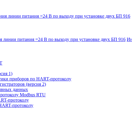
я линии питания =24 В по выходу при установке двух БП 916
Ин
РТ
сия 1)
тики приборов по HART-протоколу
гистраторов (версия 2)
хивных данных
протоколу Modbus RTU
ART-протоколу
 HART-протоколу