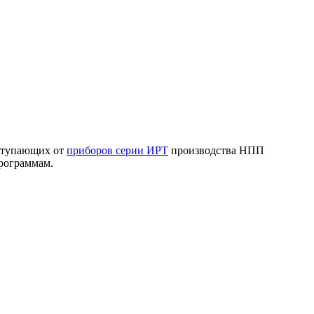
оступающих от
приборов серии ИРТ
производства НПП
рограммам.