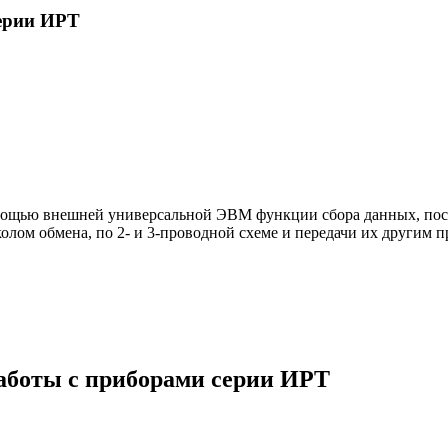
серии ИРТ
помощью внешней универсальной ЭВМ функции сбора данных, п
лом обмена, по 2- и
3-проводной
схеме и передачи их другим п
аботы с приборами серии ИРТ