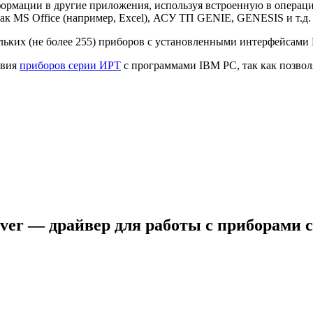
ормации в другие приложения, используя встроенную в операц
к MS Office (например, Excel), АСУ ТП GENIE, GENESIS и т.д.
ьких (не более 255) приборов c установленными интерфейсами 
твия
приборов серии ИРТ
с программами IBM PC, так как позвол
ver — драйвер для работы с приборами 