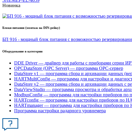
ЭЛЕМЕР-EL-4059
Новинка
Блоки питания (монтаж на DIN-рейку)
БП 916 - мощный блок питания с возможностью резервировани
Оборудование в категории
DDE Driver — драйвер для работы с приборами серии И
OPCDataStore (OPC Server) — программа OPC-сервер
DataStore v1 — программа сбора и архивации данных (вер
HARTMultiConfig — программа для настройки и диагнос
DataStore v2 — программа сбора и архивации данных с ре
DataViewStudio — программа просмотра и обработки ар
ModbusConfig — программа для настройки приборов по 
HARTconfig — программа для настройки приборов по H
HARTmanager — программа для настройки приборов по
Программа настройки радарного уровнемера