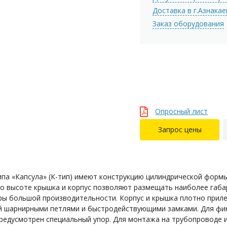
Доставка в г.Азнака
Заказ оборудования
Опросный лист
Запрос цены
а «Капсула» (К-тип) имеют конструкцию цилиндрической формы
по высоте крышка и корпус позволяют размещать наиболее габ
ры большой производительности. Корпус и крышка плотно прилег
й шарнирными петлями и быстродействующими замками. Для фик
едусмотрен специальный упор. Для монтажа на трубопроводе 