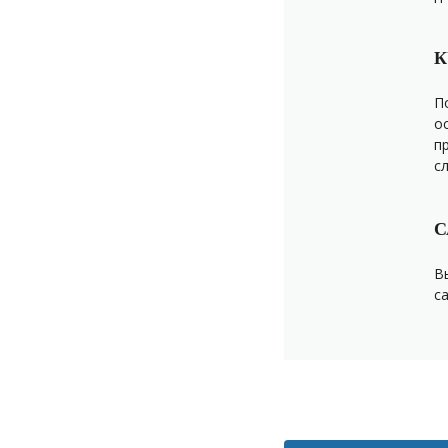
К
П
о
п
с
С
В
с