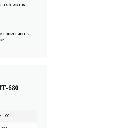
на объектах:
ом применяются
ки.
Т-680
х1100