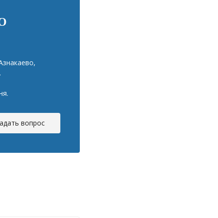
О
Азнакаево,
.
ня.
адать вопрос