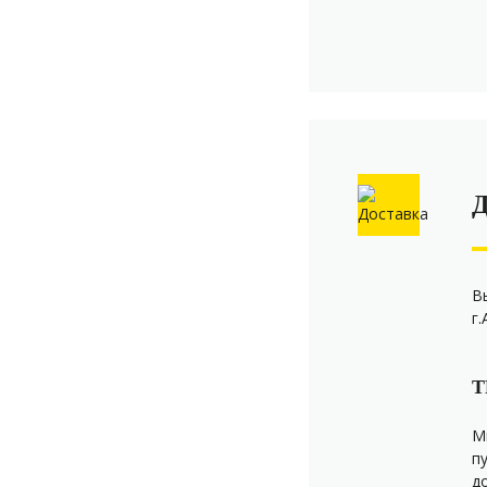
В
г
Т
М
п
д