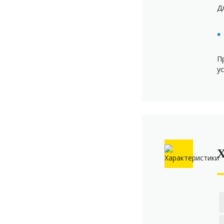
Д
П
у