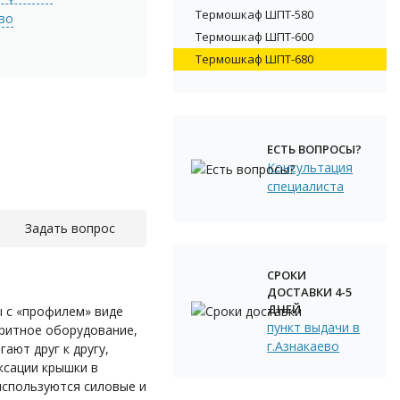
Термошкаф ШПТ-580
ево
Термошкаф ШПТ-600
Термошкаф ШПТ-680
ЕСТЬ ВОПРОСЫ?
Консультация
специалиста
Задать вопрос
СРОКИ
ДОСТАВКИ 4-5
ДНЕЙ
 с «профилем» виде
пункт выдачи в
аритное оборудование,
г.Азнакаево
ают друг к другу,
сации крышки в
используются силовые и