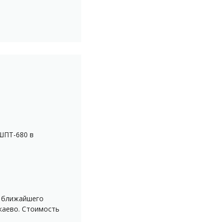
ШПТ-680 в
о ближайшего
каево. Стоимость