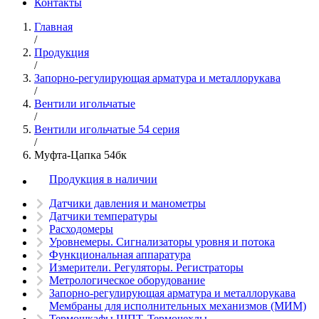
Контакты
Главная
/
Продукция
/
Запорно-регулирующая арматура и металлорукава
/
Вентили игольчатые
/
Вентили игольчатые 54 серия
/
Муфта-Цапка 54бк
Продукция в наличии
Датчики давления и манометры
Датчики температуры
Расходомеры
Уровнемеры. Сигнализаторы уровня и потока
Функциональная аппаратура
Измерители. Регуляторы. Регистраторы
Метрологическое оборудование
Запорно-регулирующая арматура и металлорукава
Мембраны для исполнительных механизмов (МИМ)
Термошкафы ШПТ. Термочехлы