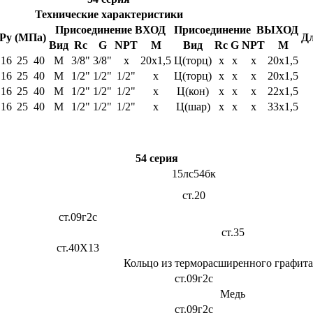
Технические характеристики
Присоединение ВХОД
Присоединение ВЫХОД
Ру (МПа)
Дл
Вид
Rc
G
NPT
M
Вид
Rc
G
NPT
M
16
25
40
М
3/8"
3/8"
х
20х1,5
Ц(торц)
х
х
х
20х1,5
16
25
40
М
1/2"
1/2"
1/2"
х
Ц(торц)
х
х
х
20х1,5
16
25
40
М
1/2"
1/2"
1/2"
х
Ц(кон)
х
х
х
22х1,5
16
25
40
М
1/2"
1/2"
1/2"
х
Ц(шар)
х
х
х
33х1,5
54 серия
15лс54бк
ст.20
ст.09г2с
ст.35
ст.40Х13
Кольцо из терморасширенного графита
ст.09г2с
Медь
ст.09г2с