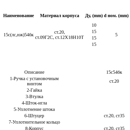
Наименование
Материал корпуса
Ду, (mm)
d ном. (mm)
10
15
ст.20,
15с(лс,нж)54бк
5
ст.09Г2С, ст.12Х18Н10Т
15
15
Описание
15с54бк
1-Ручка с установочным
ст.20
винтом
2-Гайка
3-Втулка
4-Шток-игла
5-Уплотнение штока
6-Штуцер
ст.20, ст35
7-Уплотнительное кольцо
8-Корпус
ст.20, ст35