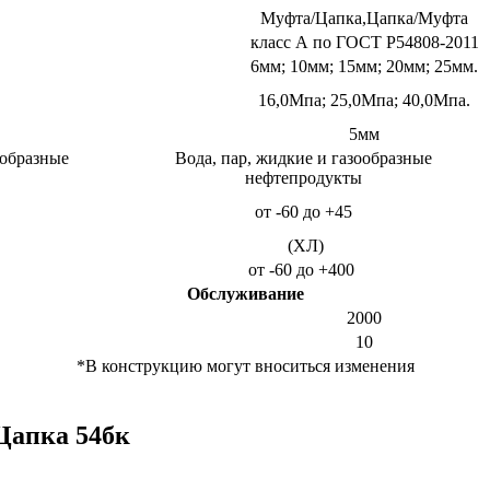
Муфта/Цапка,Цапка/Муфта
класс А по ГОСТ Р54808-2011
6мм; 10мм; 15мм; 20мм; 25мм.
16,0Мпа; 25,0Мпа; 40,0Мпа.
5мм
ообразные
Вода, пар, жидкие и газообразные
нефтепродукты
от -60 до +45
(ХЛ)
от -60 до +400
Обслуживание
2000
10
*В конструкцию могут вноситься изменения
Цапка 54бк