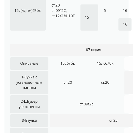
ст.20,
15с(лс,нж)67бк
ст.09Г2С,
5
16
ст.12Х18Н10Т
15
16
67 серия
Описание
15с67бк
15лс67бк
1-Ручка с
установочным
ст.20
ст.20
винтом
2-Штуцер
ст.09г2с
уплотнения
3-Втулка
ст.35