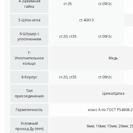
4-Зажимная
ст.35
ст.09г2с
гайка
5-Шток-игла
ст.40Х13
6-Штуцер с
ст.20, ст35
ст.09г2с
уплотнением
7-
Уплотнительное
Медь
кольцо
8-Корпус
ст.20, ст35
ст.09г2с
Тип
Цапка/Цапка
присоединения
Герметичность
класс А по ГОСТ Р54808-
Условный
6мм; 10мм; 15мм; 20мм; 2
проход Ду (mm)