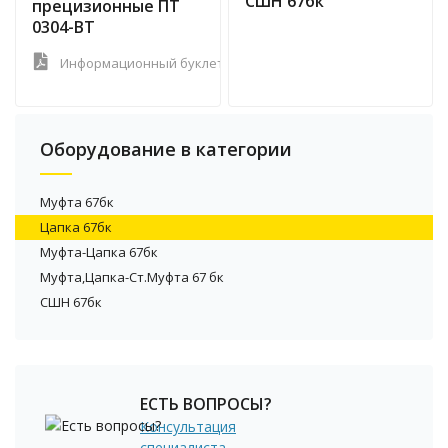
СШН 67бк
прецизионные ПТ
0304-ВТ
Информационный буклет
Оборудование в категории
Муфта 67бк
Цапка 67бк
Муфта-Цапка 67бк
Муфта,Цапка-Ст.Муфта 67 бк
СШН 67бк
ЕСТЬ ВОПРОСЫ?
Консультация
специалиста