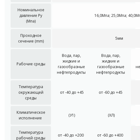
Номинальное
давление Ру
16,0Мпа; 25,0Мпа; 40,0М
(Мпа)
Проходное
5мм
сечение (mm)
Вода, пар,
Вода, пар,
жидкие и
жидкие и
Рабочие среды
газообразные
газообразные
не
нефтепродукты
нефтепродукты
Температура
окружающей
от -40 до +45
от -60 до +45
среды
Климатическое
(У1)
(ХЛ)
исполнение
Температура
от -40 до +200
от -60 до +400
рабочей среды