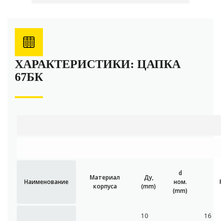
ХАРАКТЕРИСТИКИ: ЦАПКА
67БК
d
Материал
Ду,
Наименование
ном.
корпуса
(mm)
(mm)
10
16