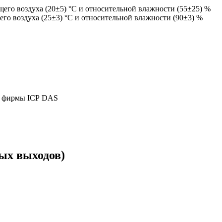
его воздуха (20±5) °С и относительной влажности (55±25) %
го воздуха (25±3) °С и относительной влажности (90±3) %
м фирмы ICP DAS
ых выходов)