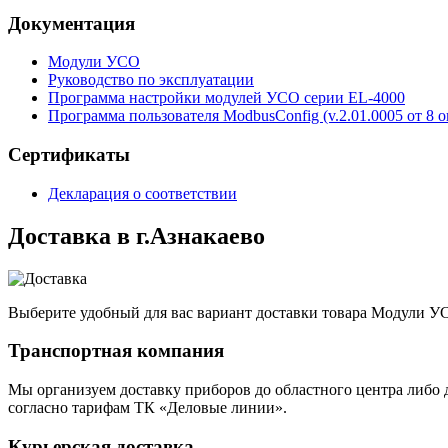
Документация
Модули УСО
Руководство по эксплуатации
Программа настройки модулей УСО серии EL-4000
Программа пользователя ModbusConfig (v.2.01.0005 от 8 о
Сертификаты
Декларация о соответствии
Доставка в г.Азнакаево
Выберите удобный для вас вариант доставки товара Модули У
Транспортная компания
Мы организуем доставку приборов до областного центра либо 
согласно тарифам ТК «Деловые линии».
Курьерская доставка