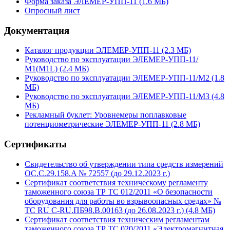
Форма заказа ЭЛЕМЕР-УПП-11 (1.6 MБ)
Опросный лист
Документация
Каталог продукции ЭЛЕМЕР-УПП-11 (2.3 MБ)
Руководство по эксплуатации ЭЛЕМЕР-УПП-11/
М1(М1L) (2.4 MБ)
Руководство по эксплуатации ЭЛЕМЕР-УПП-11/М2 (1.8
MБ)
Руководство по эксплуатации ЭЛЕМЕР-УПП-11/М3 (4.8
MБ)
Рекламный буклет: Уровнемеры поплавковые
потенциометрические ЭЛЕМЕР-УПП-11 (2.8 MБ)
Сертификаты
Свидетельство об утверждении типа средств измерений
ОС.C.29.158.A № 72557 (до 29.12.2023 г.)
Сертификат соответствия техническому регламенту
таможенного союза ТР ТС 012/2011 «О безопасности
оборудования для работы во взрывоопасных средах» №
TC RU C-RU.ПБ98.В.00163 (до 26.08.2023 г.) (4.8 MБ)
Сертификат соответствия техническим регламентам
таможенного союза ТР ТС 020/2011 «Электромагнитная