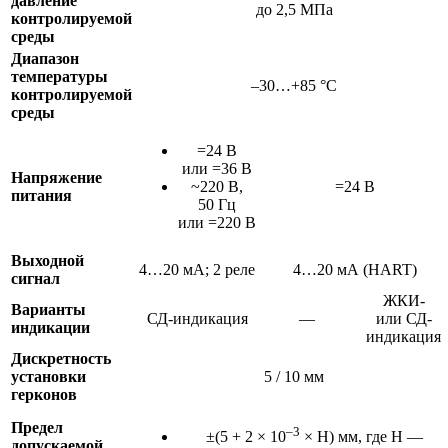
давление
до 2,5 МПа
контролируемой
среды
Диапазон
температуры
–30…+85 °C
контролируемой
среды
=24 В
или =36 В
Напряжение
~220 В,
=24 В
питания
50 Гц
или =220 В
Выходной
4…20 мА; 2 реле
4…20 мА (HART)
сигнал
ЖКИ-
Варианты
СД-индикация
—
или СД-
индикации
индикация
Дискретность
установки
5 / 10 мм
герконов
Предел
–3
±(5 + 2 × 10
× Н) мм, где Н —
допускаемой