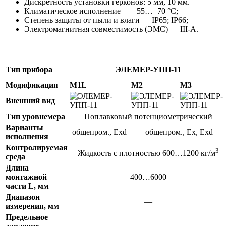
Дискретность установки герконов: 5 мм, 10 мм.
Климатическое исполнение — –55…+70 °С;
Степень защиты от пыли и влаги — IP65; IP66;
Электромагнитная совместимость (ЭМС) — III-A.
Тип прибора
ЭЛЕМЕР-УПП-11
Модификация
М1L
М2
М3
Внешний вид
Тип уровнемера
Поплавковый потенциометрический
Варианты
общепром., Exd
общепром., Ex, Exd
исполнения
Контролируемая
3
Жидкость с плотностью 600…1200 кг/м
среда
Длина
монтажной
400…6000
части L, мм
Диапазон
—
измерения, мм
Предельное