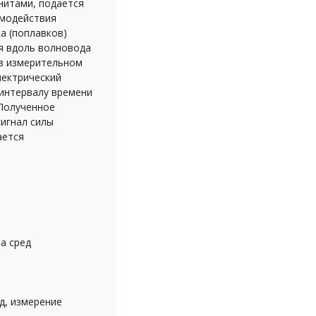
нитами, подается
имодействия
а (поплавков)
я вдоль волновода
 в измерительном
лектрический
интервалу времени
 Полученное
игнал силы
ается
а сред
д, измерение