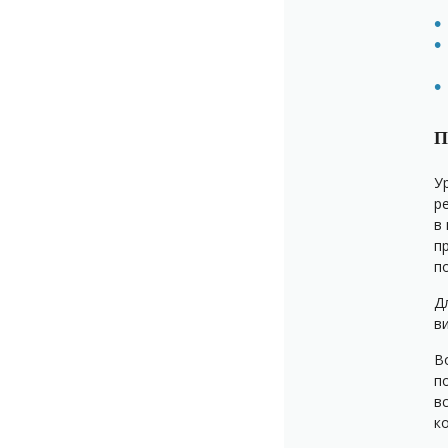
П
У
р
в
п
п
Д
в
В
п
в
к