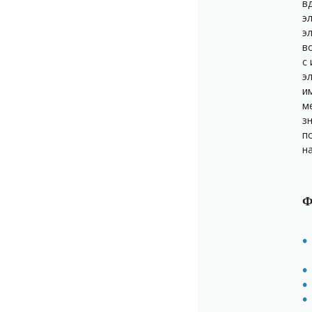
в
э
э
в
с
э
и
м
з
п
н
Ф