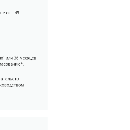
не от –45
ю) или 36 месяцев
ласованию*.
зательств
уководством