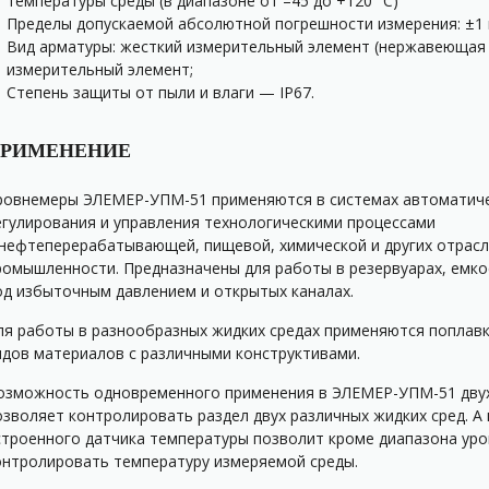
температуры среды (в диапазоне от –45 до +120 °С)
Пределы допускаемой абсолютной погрешности измерения: ±1 
Вид арматуры: жесткий измерительный элемент (нержавеющая с
измерительный элемент;
Степень защиты от пыли и влаги — IP67.
РИМЕНЕНИЕ
ровнемеры
ЭЛЕМЕР-УПМ-51
применяются в системах автоматиче
егулирования и управления технологическими процессами
 нефтеперерабатывающей, пищевой, химической и других отрасл
ромышленности. Предназначены для работы в резервуарах, емко
од избыточным давлением и открытых каналах.
ля работы в разнообразных жидких средах применяются поплавк
идов материалов с различными конструктивами.
озможность одновременного применения
в ЭЛЕМЕР-УПМ-51
дву
озволяет контролировать раздел двух различных жидких сред. А
строенного датчика температуры позволит кроме диапазона уро
онтролировать температуру измеряемой среды.