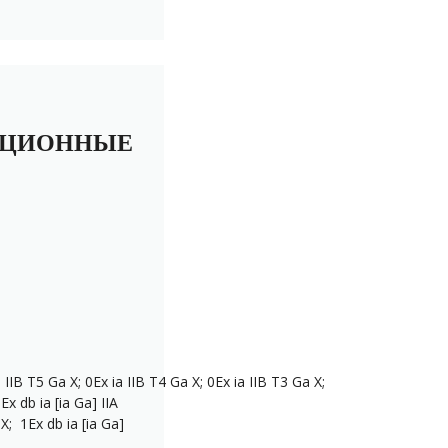
КЦИОННЫЕ
a IIВ T5 Ga X
;
0Ex ia IIВ T4 Ga X
;
0Ex ia IIВ T3 Ga X
;
Ex db ia [ia Ga] IIА
X; 1Ex db ia [ia Ga]