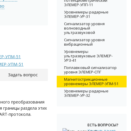
потенциометрический
ЭЛЕМЕР-УПП-11
ево
Уровнемеры радарные
ЭЛЕМЕР-УР-31
Сигнализатор уровня
волноводный
ультразвуковой
Сигнализатор уровня
вибрационный
Уровнемеры
ультразвуковые ЭЛЕМЕР-
ЕР-УПМ-51
УРЗ-41
МЕР-УПМ-51
Поплавковый сигнализатор
уровня ЭЛЕМЕР-СПГ
Задать вопрос
Магнитострикционные
уровнемеры ЭЛЕМЕР-УПМ-51
Уровнемеры радарные
ЭЛЕМЕР-УР-32
вного преобразования
я границы раздела этих
HART-протокола.
ЕСТЬ ВОПРОСЫ?
Консультация