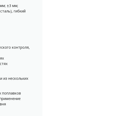
мм; ±3 мм;
таль), гибкий
ского контроля,
ях
стях
и из нескольких
х поплавков
 применение
вня