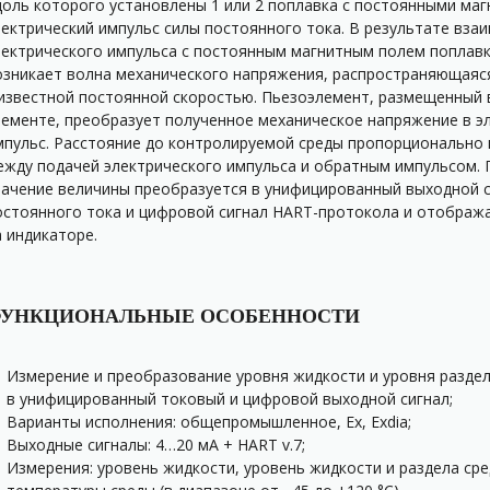
доль которого установлены 1 или 2 поплавка с постоянными маг
лектрический импульс силы постоянного тока. В результате вза
лектрического импульса с постоянным магнитным полем поплавк
озникает волна механического напряжения, распространяющаяс
 известной постоянной скоростью. Пьезоэлемент, размещенный
лементе, преобразует полученное механическое напряжение в э
мпульс. Расстояние до контролируемой среды пропорционально 
ежду подачей электрического импульса и обратным импульсом.
начение величины преобразуется в унифицированный выходной с
остоянного тока и цифровой сигнал HART-протокола и отображ
а индикаторе.
УНКЦИОНАЛЬНЫЕ ОСОБЕННОСТИ
Измерение и преобразование уровня жидкости и уровня раздел
в унифицированный токовый и цифровой выходной сигнал;
Варианты исполнения: общепромышленное, Ex, Exdia;
Выходные сигналы: 4…20 мА + HART v.7;
Измерения: уровень жидкости, уровень жидкости и раздела сре